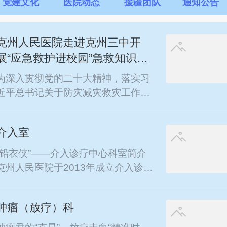
党建文化
医院动态
援疆团队
通知公告
克州人民医院走进克州三中开
展“应急救护进校园”急救知识培
训
为深入贯彻党的二十大精神，落实习
近平总书记关于防灾减灾救灾工作重
要指示精神，推动学习贯彻习近平新
时代中国特色社会主义思想主题教育
介入室
走深走实，进一步提升广大师生健康
素养、防灾避险和自救互救技能，切
“铅衣侠”——介入诊疗中心科室简介
实保护师生生命安全和身心健康。20
克州人民医院于2013年成立介入诊疗
23年8月31日下午，克州红十字会牵
中心，承担着全院临床科室的介入诊
头，克州人民医院急救中心团队和南
疗手术任务。主要担负着心脏介入、
丁格尔志愿护理服务团队赴克州三
肿瘤（放疗）科
神经介入、外周介入等诊疗工作，是
中，为900余名军训学生进行了心肺
集手术护理、教学科研为一体的专业